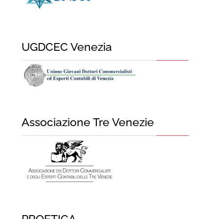
UGDCEC Venezia
Associazione Tre Venezie
PROETICA