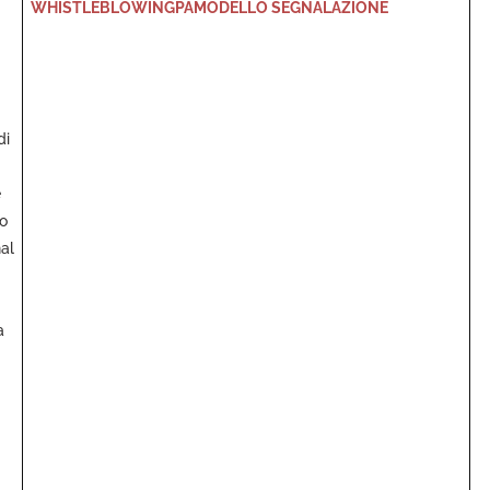
WHISTLEBLOWINGPA
MODELLO SEGNALAZIONE
di
e
o
al
a