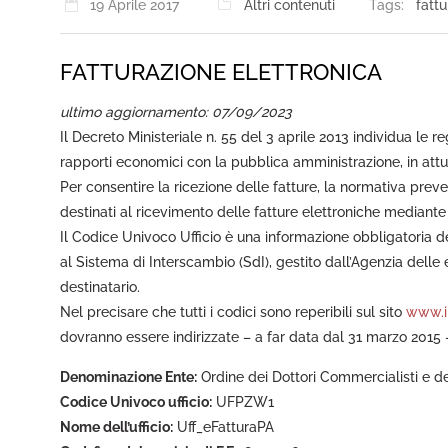
19 Aprile 2017
Altri contenuti
Tags:
fattu
FATTURAZIONE ELETTRONICA
ultimo aggiornamento: 07/09/2023
Il Decreto Ministeriale n. 55 del 3 aprile 2013 individua le re
rapporti economici con la pubblica amministrazione, in attu
Per consentire la ricezione delle fatture, la normativa preved
destinati al ricevimento delle fatture elettroniche mediante l
Il Codice Univoco Ufficio è una informazione obbligatoria de
al Sistema di Interscambio (SdI), gestito dall’Agenzia delle e
destinatario.
Nel precisare che tutti i codici sono reperibili sul sito
www.in
dovranno essere indirizzate – a far data dal 31 marzo 2015 –
Denominazione Ente:
Ordine dei Dottori Commercialisti e de
Codice Univoco ufficio:
UFPZW1
Nome dell’ufficio:
Uff_eFatturaPA