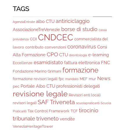
TAGS
antiriciclaggio
albo CTU
AgenziaEntrate
borse di studio
AssociazioneTreVenezie
cassa
CNDCEC
CCII
commercialista del
previdenza
coronavirus
Corsi
lavoro
contributo
convenzioni
CPO
Alta Formazione
CTU
e-learning
deontologia
esamidistato
fattura elettronica
FNC
Eccellenze
formazione
Fondazione Marino Grimani
News
formazione revisori legali
fpc
MEF
mur
mandato
Portale Albo CTU
professionisti delegati
pec
revisione legale
Revisori enti locali
SAF Triveneta
revisori legali
scuolapraticanti
Scuola
tirocinio
Tax Control Framework
TCF
Praticanti
tribunale
triveneto
vendite
VeneziaHeritageTower