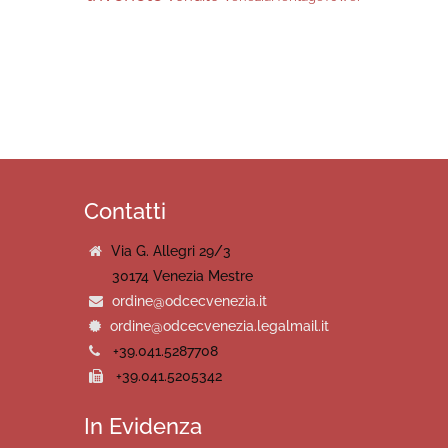
Contatti
Via G. Allegri 29/3
30174 Venezia Mestre
ordine@odcecvenezia.it
ordine@odcecvenezia.legalmail.it
+39.041.5287708
+39.041.5205342
In Evidenza