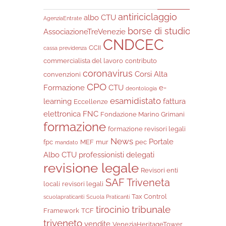
antiriciclaggio
albo CTU
AgenziaEntrate
borse di studio
AssociazioneTreVenezie
CNDCEC
CCII
cassa previdenza
commercialista del lavoro
contributo
coronavirus
Corsi Alta
convenzioni
CPO
Formazione
CTU
e-
deontologia
esamidistato
learning
fattura
Eccellenze
elettronica
FNC
Fondazione Marino Grimani
formazione
formazione revisori legali
News
Portale
fpc
MEF
mur
pec
mandato
Albo CTU
professionisti delegati
revisione legale
Revisori enti
SAF Triveneta
locali
revisori legali
Tax Control
scuolapraticanti
Scuola Praticanti
tribunale
tirocinio
Framework
TCF
triveneto
vendite
VeneziaHeritageTower