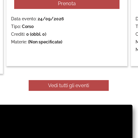
Prenota
Data evento:
24/09/2026
D
Tipo:
Corso
T
Crediti:
0 (obbl. 0)
C
Materie:
(Non specificate)
M
M
Vedi tutti gli eventi