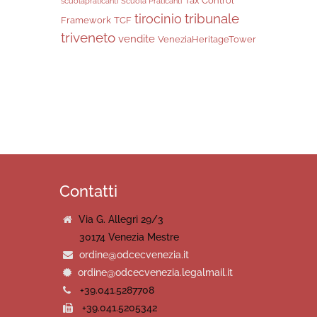
Tax Control
scuolapraticanti
Scuola Praticanti
tribunale
tirocinio
Framework
TCF
triveneto
vendite
VeneziaHeritageTower
Contatti
Via G. Allegri 29/3
30174 Venezia Mestre
ordine@odcecvenezia.it
ordine@odcecvenezia.legalmail.it
+39.041.5287708
+39.041.5205342