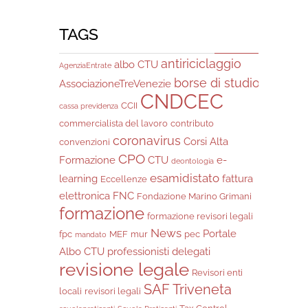
TAGS
antiriciclaggio
albo CTU
AgenziaEntrate
borse di studio
AssociazioneTreVenezie
CNDCEC
CCII
cassa previdenza
commercialista del lavoro
contributo
coronavirus
Corsi Alta
convenzioni
CPO
Formazione
CTU
e-
deontologia
esamidistato
learning
fattura
Eccellenze
elettronica
FNC
Fondazione Marino Grimani
formazione
formazione revisori legali
News
Portale
fpc
MEF
mur
pec
mandato
Albo CTU
professionisti delegati
revisione legale
Revisori enti
SAF Triveneta
locali
revisori legali