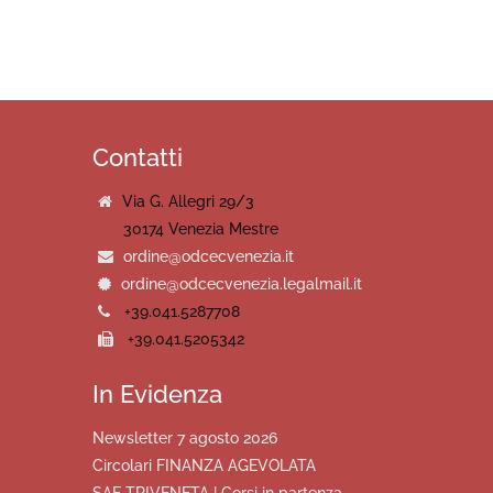
Contatti
Via G. Allegri 29/3
30174 Venezia Mestre
ordine@odcecvenezia.it
ordine@odcecvenezia.legalmail.it
+39.041.5287708
+39.041.5205342
In Evidenza
Newsletter 7 agosto 2026
Circolari FINANZA AGEVOLATA
SAF TRIVENETA | Corsi in partenza