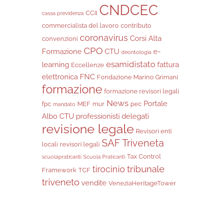
CNDCEC
CCII
cassa previdenza
commercialista del lavoro
contributo
coronavirus
Corsi Alta
convenzioni
CPO
Formazione
CTU
e-
deontologia
esamidistato
learning
fattura
Eccellenze
elettronica
FNC
Fondazione Marino Grimani
formazione
formazione revisori legali
News
Portale
fpc
MEF
mur
pec
mandato
Albo CTU
professionisti delegati
revisione legale
Revisori enti
SAF Triveneta
locali
revisori legali
Tax Control
scuolapraticanti
Scuola Praticanti
tribunale
tirocinio
Framework
TCF
triveneto
vendite
VeneziaHeritageTower