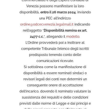
Commercialisti e degli Esperti Contabili di
Venezia possono manifestare la loro
disponibilità,
entro il 26 marzo 2024
, inviando
una PEC all’indirizzo
ordine@odcecvenezia.legalmail.it
indicando
nell’oggetto “
Disponibilità nomina ex art.
2477 c.c.
“, allegando il
modello
.
L’Ordine provvederà poi a inoltrare al
competente Tribunale l’elenco degli iscritti
predisposto tenendo conto delle
comunicazioni ricevute.
Si sottolinea come la manifestazione di
disponibilità a essere nominati sindaci o
revisori legali dei conti non determini un
conseguente onere di accettazione
dell’incarico, dovendo il nominato valutare la
sussistenza dei requisiti e delle condizioni
previsti dalle norme di Legge e dai principi e