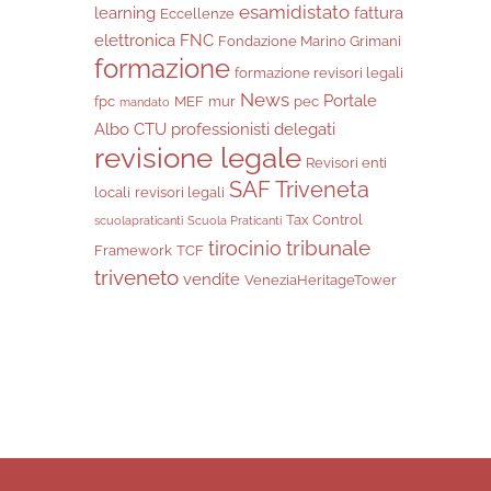
esamidistato
learning
fattura
Eccellenze
elettronica
FNC
Fondazione Marino Grimani
formazione
formazione revisori legali
News
Portale
fpc
MEF
mur
pec
mandato
Albo CTU
professionisti delegati
revisione legale
Revisori enti
SAF Triveneta
locali
revisori legali
Tax Control
scuolapraticanti
Scuola Praticanti
tribunale
tirocinio
Framework
TCF
triveneto
vendite
VeneziaHeritageTower