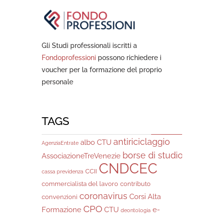
Gli Studi professionali iscritti a
Fondoprofessioni
possono richiedere i
voucher per la formazione del proprio
personale
TAGS
antiriciclaggio
albo CTU
AgenziaEntrate
borse di studio
AssociazioneTreVenezie
CNDCEC
CCII
cassa previdenza
commercialista del lavoro
contributo
coronavirus
Corsi Alta
convenzioni
CPO
Formazione
CTU
e-
deontologia