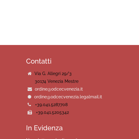
Contatti
Via G. Allegri 29/3
30174 Venezia Mestre
ordine@odcecvenezia.it
ordine@odcecvenezia.legalmail.it
+39.041.5287708
+39.041.5205342
In Evidenza