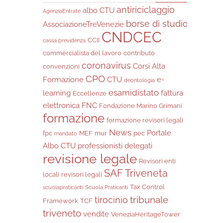
antiriciclaggio
albo CTU
AgenziaEntrate
borse di studio
AssociazioneTreVenezie
CNDCEC
CCII
cassa previdenza
commercialista del lavoro
contributo
coronavirus
Corsi Alta
convenzioni
CPO
Formazione
CTU
e-
deontologia
esamidistato
learning
fattura
Eccellenze
elettronica
FNC
Fondazione Marino Grimani
formazione
formazione revisori legali
News
Portale
fpc
MEF
mur
pec
mandato
Albo CTU
professionisti delegati
revisione legale
Revisori enti
SAF Triveneta
locali
revisori legali
Tax Control
scuolapraticanti
Scuola Praticanti
tribunale
tirocinio
Framework
TCF
triveneto
vendite
VeneziaHeritageTower