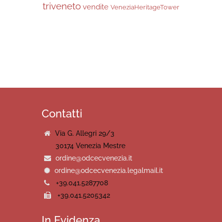
triveneto
vendite
VeneziaHeritageTower
Contatti
Via G. Allegri 29/3
30174 Venezia Mestre
ordine@odcecvenezia.it
ordine@odcecvenezia.legalmail.it
+39.041.5287708
+39.041.5205342
In Evidenza