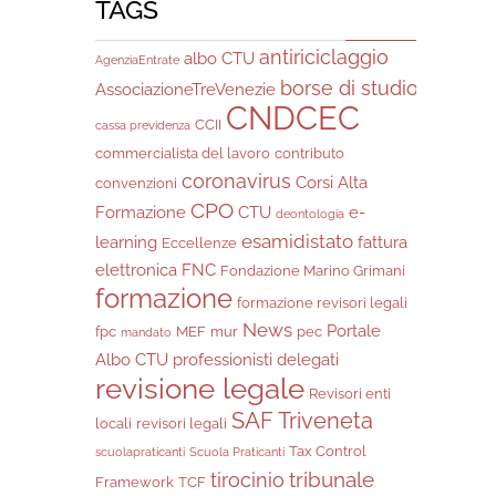
TAGS
antiriciclaggio
albo CTU
AgenziaEntrate
borse di studio
AssociazioneTreVenezie
CNDCEC
CCII
cassa previdenza
commercialista del lavoro
contributo
coronavirus
Corsi Alta
convenzioni
CPO
Formazione
CTU
e-
deontologia
esamidistato
learning
fattura
Eccellenze
elettronica
FNC
Fondazione Marino Grimani
formazione
formazione revisori legali
News
Portale
fpc
MEF
mur
pec
mandato
Albo CTU
professionisti delegati
revisione legale
Revisori enti
SAF Triveneta
locali
revisori legali
Tax Control
scuolapraticanti
Scuola Praticanti
tribunale
tirocinio
Framework
TCF