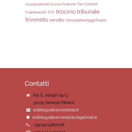
Tax Control
scuolapraticanti
Scuola Praticanti
tribunale
tirocinio
Framework
TCF
triveneto
vendite
VeneziaHeritageTower
Contatti
Via G. Allegri 29/3
30174 Venezia Mestre
ordine@odcecvenezia.it
ordine@odcecvenezia.legalmail.it
+39.041.5287708
+39.041.5205342