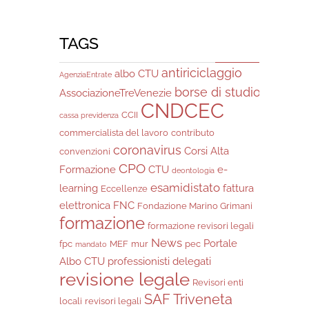
TAGS
antiriciclaggio
albo CTU
AgenziaEntrate
borse di studio
AssociazioneTreVenezie
CNDCEC
CCII
cassa previdenza
commercialista del lavoro
contributo
coronavirus
Corsi Alta
convenzioni
CPO
Formazione
CTU
e-
deontologia
esamidistato
learning
fattura
Eccellenze
elettronica
FNC
Fondazione Marino Grimani
formazione
formazione revisori legali
News
Portale
fpc
MEF
mur
pec
mandato
Albo CTU
professionisti delegati
revisione legale
Revisori enti
SAF Triveneta
locali
revisori legali