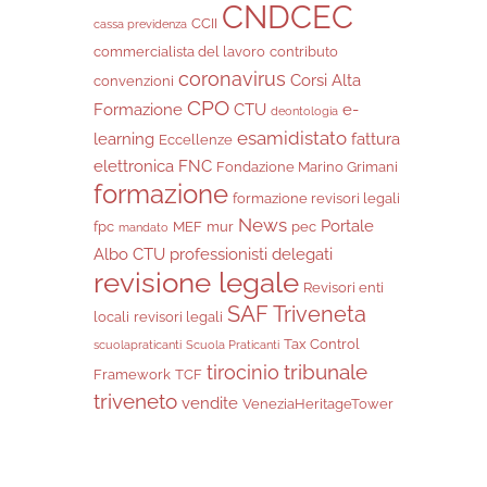
CNDCEC
CCII
cassa previdenza
commercialista del lavoro
contributo
coronavirus
Corsi Alta
convenzioni
CPO
Formazione
CTU
e-
deontologia
esamidistato
learning
fattura
Eccellenze
elettronica
FNC
Fondazione Marino Grimani
formazione
formazione revisori legali
News
Portale
fpc
MEF
mur
pec
mandato
Albo CTU
professionisti delegati
revisione legale
Revisori enti
SAF Triveneta
locali
revisori legali
Tax Control
scuolapraticanti
Scuola Praticanti
tribunale
tirocinio
Framework
TCF
triveneto
vendite
VeneziaHeritageTower