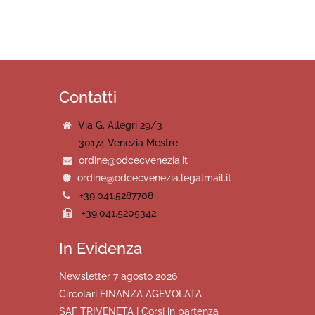
Contatti
Via G. Allegri 29/3
30174 Venezia Mestre
ordine@odcecvenezia.it
ordine@odcecvenezia.legalmail.it
+39.041.5287708
+39.041.5205342
In Evidenza
Newsletter 7 agosto 2026
Circolari FINANZA AGEVOLATA
SAF TRIVENETA | Corsi in partenza