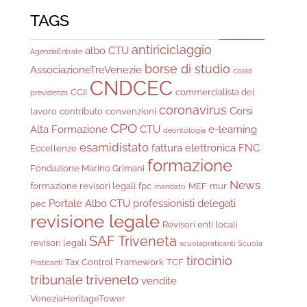
TAGS
antiriciclaggio
albo CTU
AgenziaEntrate
borse di studio
AssociazioneTreVenezie
cassa
CNDCEC
CCII
commercialista del
previdenza
coronavirus
Corsi
lavoro
contributo
convenzioni
CPO
Alta Formazione
CTU
e-learning
deontologia
esamidistato
fattura elettronica
FNC
Eccellenze
formazione
Fondazione Marino Grimani
News
formazione revisori legali
fpc
MEF
mur
mandato
Portale Albo CTU
professionisti delegati
pec
revisione legale
Revisori enti locali
SAF Triveneta
revisori legali
scuolapraticanti
Scuola
tirocinio
Tax Control Framework
TCF
Praticanti
tribunale
triveneto
vendite
VeneziaHeritageTower