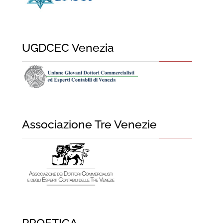
UGDCEC Venezia
Associazione Tre Venezie
PROETICA