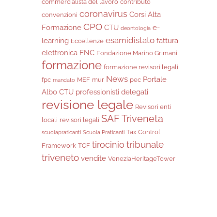
commercialista del lavoro
contributo
coronavirus
Corsi Alta
convenzioni
CPO
Formazione
CTU
e-
deontologia
esamidistato
learning
fattura
Eccellenze
elettronica
FNC
Fondazione Marino Grimani
formazione
formazione revisori legali
News
Portale
fpc
MEF
mur
pec
mandato
Albo CTU
professionisti delegati
revisione legale
Revisori enti
SAF Triveneta
locali
revisori legali
Tax Control
scuolapraticanti
Scuola Praticanti
tribunale
tirocinio
Framework
TCF
triveneto
vendite
VeneziaHeritageTower