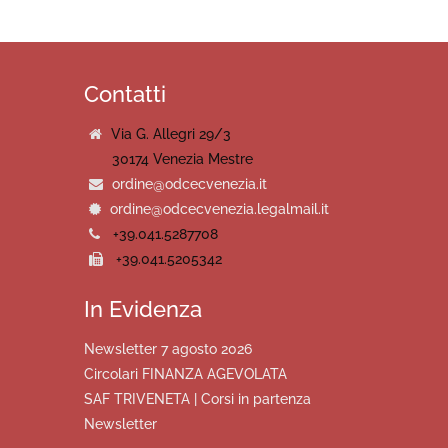
Contatti
Via G. Allegri 29/3
30174 Venezia Mestre
ordine@odcecvenezia.it
ordine@odcecvenezia.legalmail.it
+39.041.5287708
+39.041.5205342
In Evidenza
Newsletter 7 agosto 2026
Circolari FINANZA AGEVOLATA
SAF TRIVENETA | Corsi in partenza
Newsletter