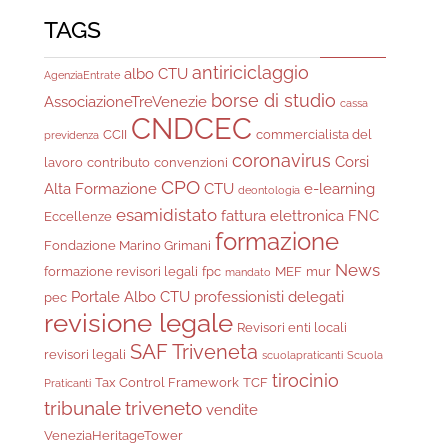
TAGS
antiriciclaggio
albo CTU
AgenziaEntrate
borse di studio
AssociazioneTreVenezie
cassa
CNDCEC
CCII
commercialista del
previdenza
coronavirus
Corsi
lavoro
contributo
convenzioni
CPO
Alta Formazione
CTU
e-learning
deontologia
esamidistato
fattura elettronica
FNC
Eccellenze
formazione
Fondazione Marino Grimani
News
formazione revisori legali
fpc
MEF
mur
mandato
Portale Albo CTU
professionisti delegati
pec
revisione legale
Revisori enti locali
SAF Triveneta
revisori legali
scuolapraticanti
Scuola
tirocinio
Tax Control Framework
TCF
Praticanti
tribunale
triveneto
vendite
VeneziaHeritageTower