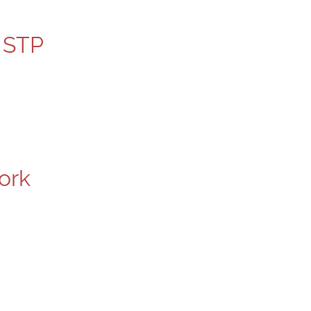
– STP
ork