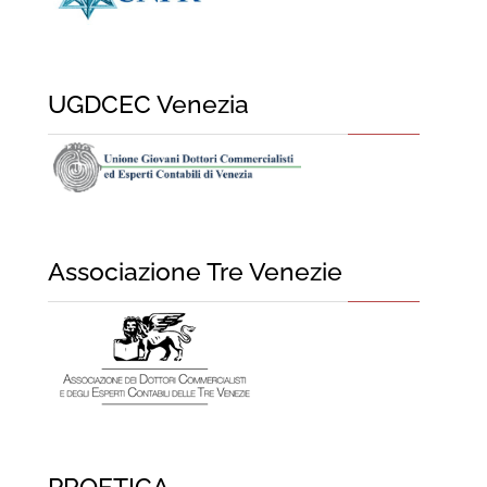
UGDCEC Venezia
Associazione Tre Venezie
PROETICA