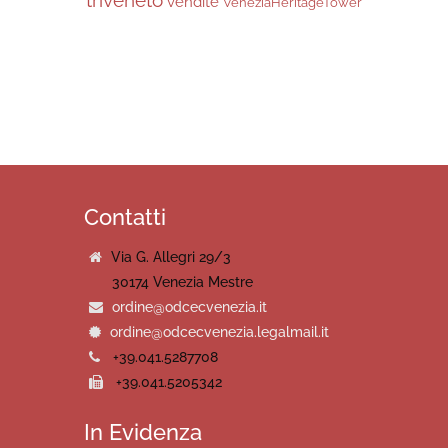
vendite
VeneziaHeritageTower
Contatti
Via G. Allegri 29/3
30174 Venezia Mestre
ordine@odcecvenezia.it
ordine@odcecvenezia.legalmail.it
+39.041.5287708
+39.041.5205342
In Evidenza