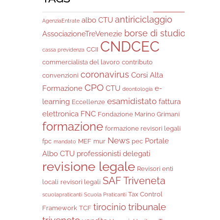
antiriciclaggio
albo CTU
AgenziaEntrate
borse di studio
AssociazioneTreVenezie
CNDCEC
CCII
cassa previdenza
commercialista del lavoro
contributo
coronavirus
Corsi Alta
convenzioni
CPO
Formazione
CTU
e-
deontologia
esamidistato
learning
fattura
Eccellenze
elettronica
FNC
Fondazione Marino Grimani
formazione
formazione revisori legali
News
Portale
fpc
MEF
mur
pec
mandato
Albo CTU
professionisti delegati
revisione legale
Revisori enti
SAF Triveneta
locali
revisori legali
Tax Control
scuolapraticanti
Scuola Praticanti
tribunale
tirocinio
Framework
TCF
triveneto