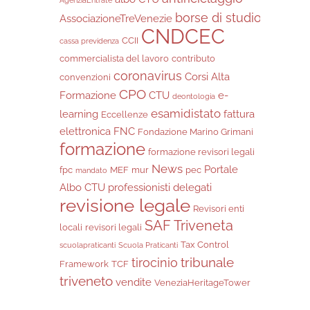
borse di studio
AssociazioneTreVenezie
CNDCEC
CCII
cassa previdenza
commercialista del lavoro
contributo
coronavirus
Corsi Alta
convenzioni
CPO
Formazione
CTU
e-
deontologia
esamidistato
learning
fattura
Eccellenze
elettronica
FNC
Fondazione Marino Grimani
formazione
formazione revisori legali
News
Portale
fpc
MEF
mur
pec
mandato
Albo CTU
professionisti delegati
revisione legale
Revisori enti
SAF Triveneta
locali
revisori legali
Tax Control
scuolapraticanti
Scuola Praticanti
tribunale
tirocinio
Framework
TCF
triveneto
vendite
VeneziaHeritageTower