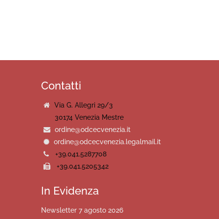
Contatti
Via G. Allegri 29/3
30174 Venezia Mestre
ordine@odcecvenezia.it
ordine@odcecvenezia.legalmail.it
+39.041.5287708
+39.041.5205342
In Evidenza
Newsletter 7 agosto 2026