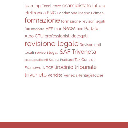
esamidistato
learning
fattura
Eccellenze
elettronica
FNC
Fondazione Marino Grimani
formazione
formazione revisori legali
News
Portale
fpc
MEF
mur
pec
mandato
Albo CTU
professionisti delegati
revisione legale
Revisori enti
SAF Triveneta
locali
revisori legali
Tax Control
scuolapraticanti
Scuola Praticanti
tribunale
tirocinio
Framework
TCF
triveneto
vendite
VeneziaHeritageTower