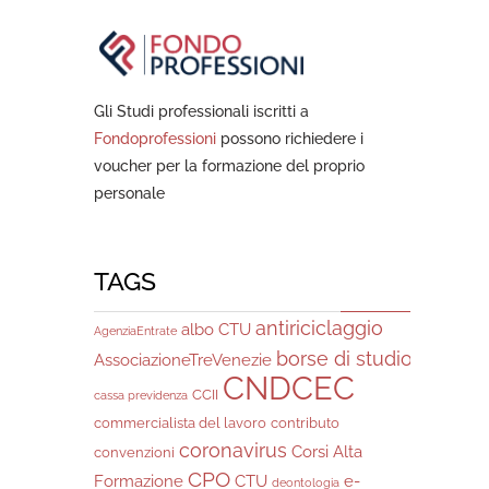
Gli Studi professionali iscritti a
Fondoprofessioni
possono richiedere i
voucher per la formazione del proprio
personale
TAGS
antiriciclaggio
albo CTU
AgenziaEntrate
borse di studio
AssociazioneTreVenezie
CNDCEC
CCII
cassa previdenza
commercialista del lavoro
contributo
coronavirus
Corsi Alta
convenzioni
CPO
Formazione
CTU
e-
deontologia