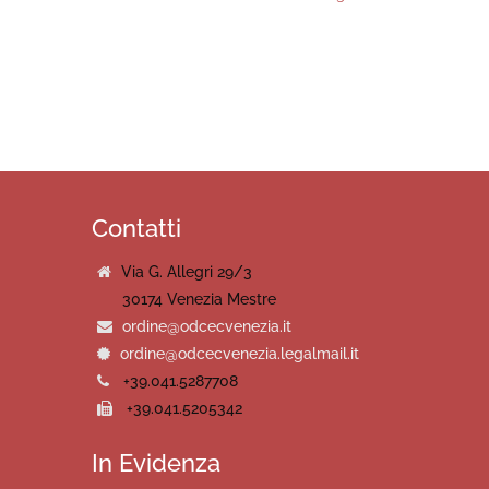
Contatti
Via G. Allegri 29/3
30174 Venezia Mestre
ordine@odcecvenezia.it
ordine@odcecvenezia.legalmail.it
+39.041.5287708
+39.041.5205342
In Evidenza