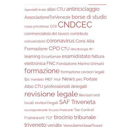
antiriciclaggio
albo CTU
AgenziaEntrate
borse di studio
AssociazioneTreVenezie
CNDCEC
CCII
cassa previdenza
commercialista del lavoro
contributo
coronavirus
Corsi Alta
convenzioni
CPO
Formazione
CTU
e-
deontologia
esamidistato
learning
fattura
Eccellenze
elettronica
FNC
Fondazione Marino Grimani
formazione
formazione revisori legali
News
Portale
fpc
MEF
mur
pec
mandato
Albo CTU
professionisti delegati
revisione legale
Revisori enti
SAF Triveneta
locali
revisori legali
Tax Control
scuolapraticanti
Scuola Praticanti
tribunale
tirocinio
Framework
TCF
triveneto
vendite
VeneziaHeritageTower