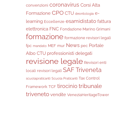
coronavirus
Corsi Alta
convenzioni
CPO
Formazione
CTU
e-
deontologia
esamidistato
learning
fattura
Eccellenze
elettronica
FNC
Fondazione Marino Grimani
formazione
formazione revisori legali
News
Portale
fpc
MEF
mur
pec
mandato
Albo CTU
professionisti delegati
revisione legale
Revisori enti
SAF Triveneta
locali
revisori legali
Tax Control
scuolapraticanti
Scuola Praticanti
tribunale
tirocinio
Framework
TCF
triveneto
vendite
VeneziaHeritageTower