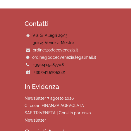
Contatti
Via G. Allegri 29/3
30174 Venezia Mestre
ordine@odcecvenezia.it
ordine@odcecvenezia.legalmail.it
+39.041.5287708
+39.041.5205342
In Evidenza
Newsletter 7 agosto 2026
Circolari FINANZA AGEVOLATA
SAF TRIVENETA | Corsi in partenza
Newsletter